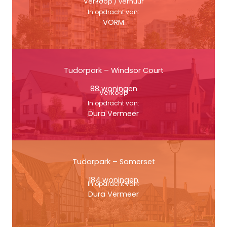
Verkoop / verhuur
In opdracht van:
VORM
Tudorpark – Windsor Court
88 woningen
Verkoop
In opdracht van:
Dura Vermeer
Tudorpark – Somerset
184 woningen
In opdracht van:
Dura Vermeer