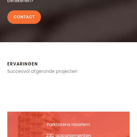
betekenen?
CONTACT
ERVARINGEN
Succesvol afgeronde projecten
Parktorens Haarlem
230 appartementen