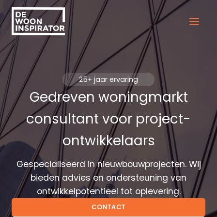
Ga
naar
de
inhoud
25+ jaar ervaring
Gedreven woningmarkt
consultant voor project­
ontwikkelaars
Gespecialiseerd in nieuwbouwprojecten. Wij
bieden advies en ondersteuning van
ontwikkelpotentieel tot oplevering.
CONTACT