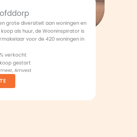
oofddorp
een grote diversiteit aan woningen en
oop als huur, de Wooninspirator is
rmakelaar voor de 420 woningen in
0% verkocht
rkoop gestart
ermeer, Amvest
TE