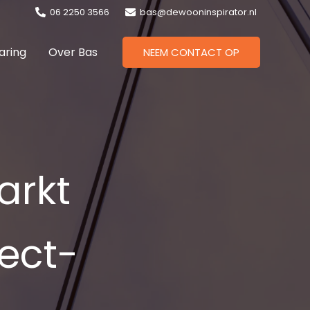
06 2250 3566
bas@dewooninspirator.nl
aring
Over Bas
NEEM CONTACT OP
arkt
ject­