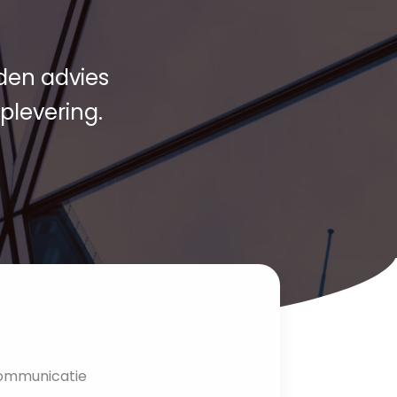
den advies
plevering.
ommunicatie