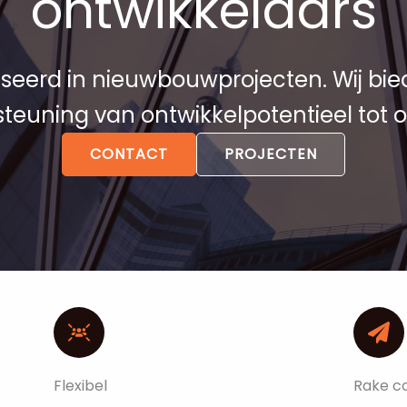
ontwikkelaars
iseerd in nieuwbouwprojecten. Wij bie
teuning van ontwikkelpotentieel tot o
CONTACT
PROJECTEN
Flexibel
Rake c