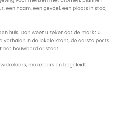
mgeving voor mensen met dromen, plannen
ur, een naam, een gevoel, een plaats in stad,
een huis. Dan weet u zeker dat de markt u
e verhalen in de lokale krant, de eerste posts
at het bouwbord er staat…
wikkelaars, makelaars en begeleidt