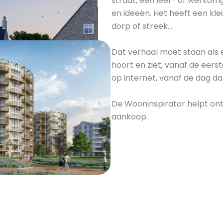
straat, een leef- of werko
en ideeën. Het heeft een kle
dorp of streek…
Dat verhaal moet staan als 
hoort en ziet; vanaf de eerst
op internet, vanaf de dag d
De Wooninspirator helpt ont
aankoop.