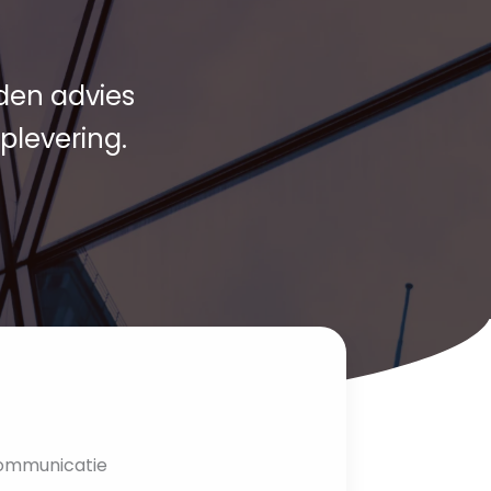
den advies
plevering.
ommunicatie