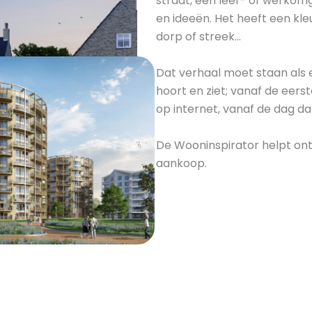
straat, een leef- of werko
en ideeën. Het heeft een kle
dorp of streek…
Dat verhaal moet staan als 
hoort en ziet; vanaf de eerst
op internet, vanaf de dag d
De Wooninspirator helpt ont
aankoop.