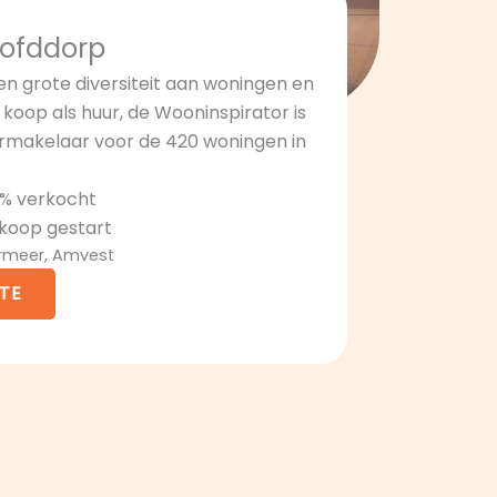
oofddorp
een grote diversiteit aan woningen en
oop als huur, de Wooninspirator is
rmakelaar voor de 420 woningen in
0% verkocht
rkoop gestart
ermeer, Amvest
TE