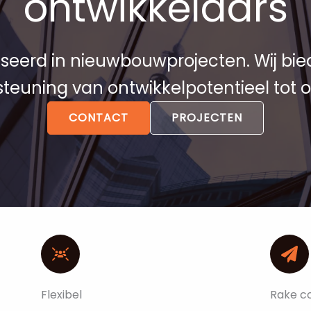
ontwikkelaars
iseerd in nieuwbouwprojecten. Wij bie
teuning van ontwikkelpotentieel tot o
CONTACT
PROJECTEN
Flexibel
Rake c