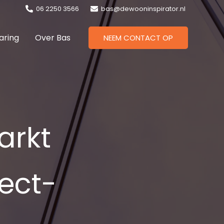
06 2250 3566
bas@dewooninspirator.nl
aring
Over Bas
NEEM CONTACT OP
arkt
ject­