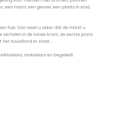
mgeving voor mensen met dromen, plannen
ur, een naam, een gevoel, een plaats in stad,
een huis. Dan weet u zeker dat de markt u
e verhalen in de lokale krant, de eerste posts
at het bouwbord er staat…
wikkelaars, makelaars en begeleidt