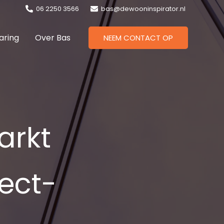
06 2250 3566
bas@dewooninspirator.nl
aring
Over Bas
NEEM CONTACT OP
arkt
ject­