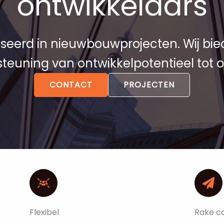
ontwikkelaars
iseerd in nieuwbouwprojecten. Wij bie
teuning van ontwikkelpotentieel tot o
CONTACT
PROJECTEN
Flexibel
Rake c