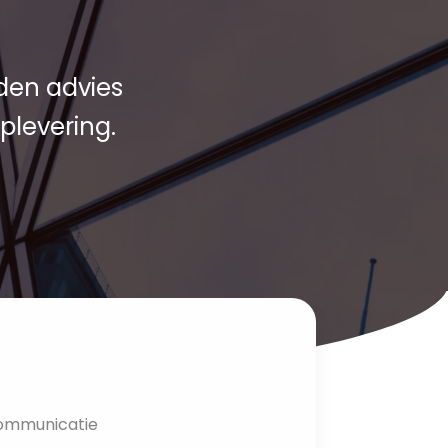
den advies
plevering.
ommunicatie