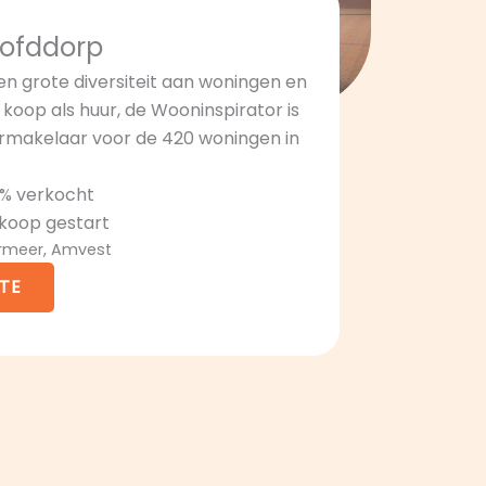
oofddorp
een grote diversiteit aan woningen en
oop als huur, de Wooninspirator is
rmakelaar voor de 420 woningen in
0% verkocht
rkoop gestart
ermeer, Amvest
TE