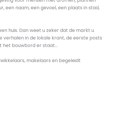
mgeving voor mensen met dromen, plannen
ur, een naam, een gevoel, een plaats in stad,
een huis. Dan weet u zeker dat de markt u
e verhalen in de lokale krant, de eerste posts
at het bouwbord er staat…
wikkelaars, makelaars en begeleidt