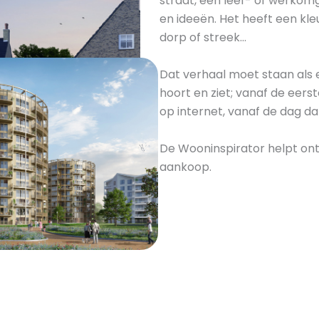
straat, een leef- of werko
en ideeën. Het heeft een kle
dorp of streek…
Dat verhaal moet staan als 
hoort en ziet; vanaf de eerst
op internet, vanaf de dag d
De Wooninspirator helpt ont
aankoop.